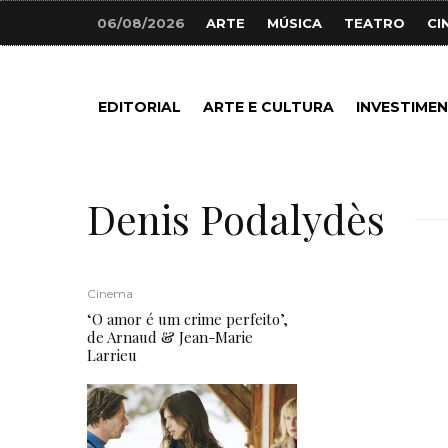
06/08/2026
ARTE
MÚSICA
TEATRO
CI
EDITORIAL
ARTE E CULTURA
INVESTIME
Denis Podalydès
Cinema
‘O amor é um crime perfeito’,
de Arnaud & Jean-Marie
Larrieu