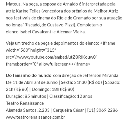
Mateus. Na peça, a esposa de Arnaldo é interpretada pela
atriz Karine Telles (vencedora dos prêmios de Melhor Atriz
nos festivais de cinema do Rio e de Gramado por sua atuação
no longa ‘Riscado’, de Gustavo Pizzi). Completam o
elenco Isabel Cavalcanti e Alcemar Vieira.
Veja um trecho da peça e depoimentos do elenco: <iframe
width=”560″ height=”315″
src=”//www.youtube.com/embed/utZ8RlKouw8″
frameborder=”0″ allowfullscreen></iframe>
Do tamanho do mundo
, com direção de Jefferson Miranda
De 11 de Abril a 8 de Junho | Sexta: 21h30 (R$ 60) | Sábado:
21h (R$ 80) | Domingo: 18h (R$ 80)
Duração: 85 minutos | Classificação: 12 anos
Teatro Renaissance
Alameda Santos, 2.233 | Cerqueira César | [11] 3069 2286
www.teatrorenaissance.com.br