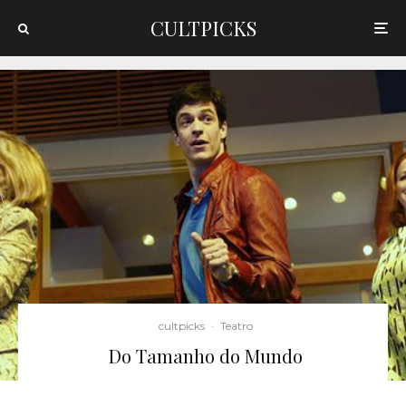
CULTPICKS
cultpicks
·
Teatro
Do Tamanho do Mundo