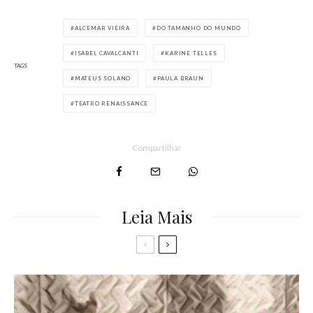
ALCEMAR VIEIRA
DO TAMANHO DO MUNDO
ISABEL CAVALCANTI
KARINE TELLES
TAGS
MATEUS SOLANO
PAULA BRAUN
TEATRO RENAISSANCE
Compartilhar
Leia Mais