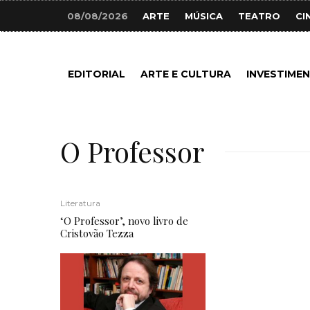
08/08/2026
ARTE
MÚSICA
TEATRO
CI
EDITORIAL
ARTE E CULTURA
INVESTIME
O Professor
Literatura
‘O Professor’, novo livro de
Cristovão Tezza