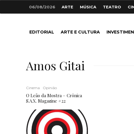
06/08/2026
ARTE
MÚSICA
TEATRO
CI
EDITORIAL
ARTE E CULTURA
INVESTIME
Amos Gitai
Cinema
Opinião
O Leão da Mostra – Crônica
S.A.X. Magazine #22