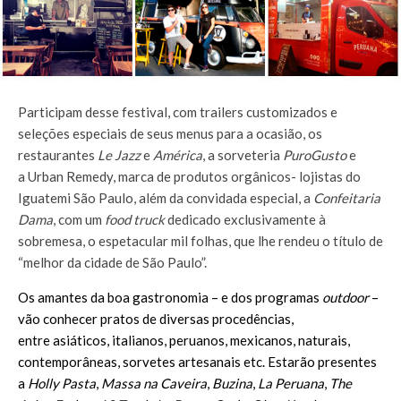
Participam desse festival, com trailers customizados e
seleções especiais de seus menus para a ocasião, os
restaurantes
Le Jazz
e
América
, a sorveteria
PuroGusto
e
a Urban Remedy, marca de produtos orgânicos- lojistas do
Iguatemi São Paulo, além da convidada especial, a
Confeitaria
Dama
, com um
food truck
dedicado exclusivamente à
sobremesa, o espetacular mil folhas, que lhe rendeu o título de
“melhor da cidade de São Paulo”.
Os amantes da boa gastronomia – e dos programas
outdoor
–
vão conhecer pratos de diversas procedências,
entre asiáticos, italianos, peruanos, mexicanos, naturais,
contemporâneas, sorvetes artesanais etc. Estarão presentes
a
Holly Pasta
,
Massa na Caveira
,
Buzina
,
La Peruana
,
The