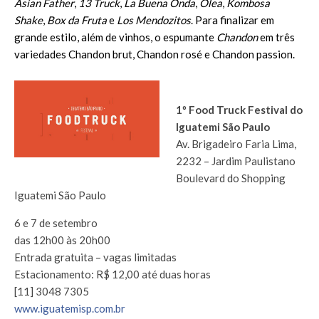
Asian Father
,
13 Truck
,
La Buena Onda
,
Olea
,
Kombosa
Shake
,
Box da Fruta
e
Los Mendozitos
. Para finalizar em
grande estilo, além de vinhos, o espumante
Chandon
em três
variedades Chandon brut, Chandon rosé e Chandon passion.
1º Food Truck Festival do
Iguatemi São Paulo
Av. Brigadeiro Faria Lima,
2232 – Jardim Paulistano
Boulevard do Shopping
Iguatemi São Paulo
6 e 7 de setembro
das 12h00 às 20h00
Entrada gratuita – vagas limitadas
Estacionamento:
R$ 12,00 até duas horas
[11] 3048 7305
www.iguatemisp.com.br