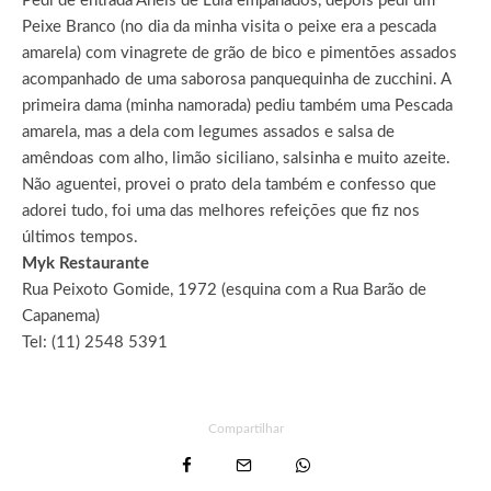
Pedi de entrada Anéis de Lula empanados, depois pedi um
Peixe Branco (no dia da minha visita o peixe era a pescada
amarela) com vinagrete de grão de bico e pimentões assados
acompanhado de uma saborosa panquequinha de zucchini. A
primeira dama (minha namorada) pediu também uma Pescada
amarela, mas a dela com legumes assados e salsa de
amêndoas com alho, limão siciliano, salsinha e muito azeite.
Não aguentei, provei o prato dela também e confesso que
adorei tudo, foi uma das melhores refeições que fiz nos
últimos tempos.
Myk Restaurante
Rua Peixoto Gomide, 1972 (esquina com a Rua Barão de
Capanema)
Tel: (11) 2548 5391
Compartilhar