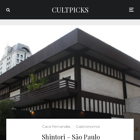
CULTPICKS
Cacá Fernandes
·
Gastronomia
Shintori – São Paulo